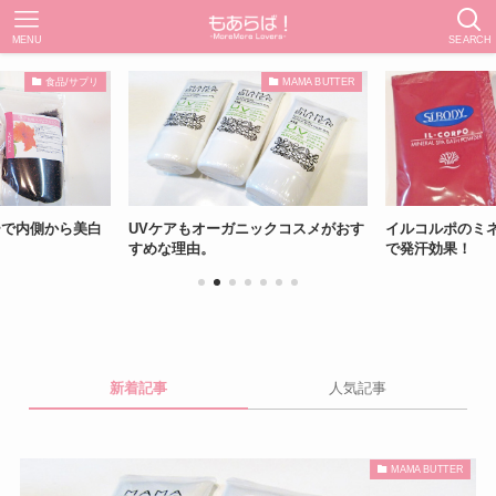
MENU
SEARCH
食品/サプリ
MAMA BUTTER
ーで内側から美白
UVケアもオーガニックコスメがおす
イルコルポのミ
すめな理由。
で発汗効果！
新着記事
人気記事
MAMA BUTTER